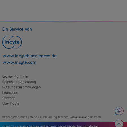
August 2022, Sec. Vaccines and Molecular Therapeutics. Volume 13 – 2022.
https://doi.org/10.3389/fimmu.2022.986918
.
DE/VI/NP/25/0085 | Stand der Erstellung 12/2025
Ein Service von
www.incytebiosciences.de
www.incyte.com
Cookie-Richtlinie
Datenschutzerklärung
Nutzungsbestimmungen
Impressum
Sitemap
Über Incyte
DE/ICLG/P/23/0088 | Stand der Erstellung 12/2023,
Aktualisierung 04.2026
© 2024 Incyte Biosciences GmbH Deutschland Alle Rechte vorbehalten